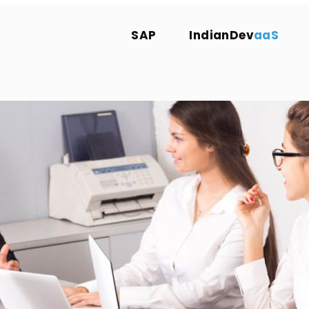
SAP
IndianDev
aaS