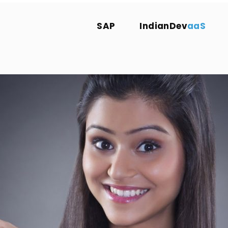
SAP
IndianDev
aaS