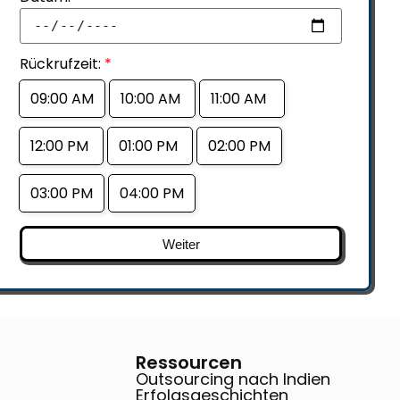
Rückrufzeit:
*
09:00 AM
10:00 AM
11:00 AM
12:00 PM
01:00 PM
02:00 PM
03:00 PM
04:00 PM
Weiter
Ressourcen
Outsourcing nach Indien
Erfolgsgeschichten