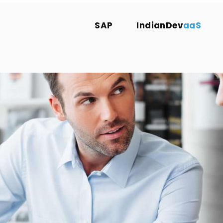
SAP
IndianDev
aaS