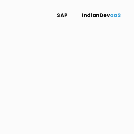
SAP
IndianDev
aaS