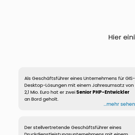
Hier ei
Als
Geschäftsführer
eines
Unternehmens
für GIS-
Desktop-
Lösungen
mit
einem
Jahresumsatz
von
2,1
Mio.
Euro
hat er
zwei
Senior PHP-
Entwickler
an Bord
geholt
.
...mehr sehe
Der stellvertretende Geschäftsführer eines
Druckdienstleistungsunternehmens mit einem