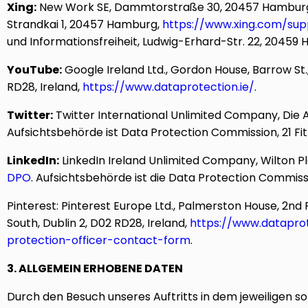
Xing:
New Work SE, Dammtorstraße 30, 20457 Hamburg, De
Strandkai 1, 20457 Hamburg,
https://www.xing.com/sup
und Informationsfreiheit, Ludwig-Erhard-Str. 22, 20459
YouTube:
Google Ireland Ltd., Gordon House, Barrow St.,
RD28, Ireland,
https://www.dataprotection.ie/
.
Twitter:
Twitter International Unlimited Company, Die A
Aufsichtsbehörde ist Data Protection Commission, 21 Fitz
LinkedIn:
LinkedIn Ireland Unlimited Company, Wilton Pl
DPO
. Aufsichtsbehörde ist die Data Protection Commissio
Pinterest: Pinterest Europe Ltd., Palmerston House, 2nd F
South, Dublin 2, D02 RD28, Ireland,
https://www.dataprot
protection-officer-contact-form
.
3. ALLGEMEIN ERHOBENE DATEN
Durch den Besuch unseres Auftritts in dem jeweiligen s