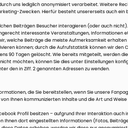
durch uns lediglich anonymisiert verarbeitet. Weitere Recht
n Marketing-Zwecken. Hierfür besteht unsererseits auch ei
lchen Beiträgen Besucher interagieren (oder auch nicht).
ngerecht interessante Veranstaltungen, Informationen etc
wir, welche Beiträge die meiste Aufmerksamkeit erhalten 
ivieren können; durch die Aufrufstatistik können wir de
ns 90 Tagen gelöscht. Wie bereits mitgeteilt, werden di
 nicht möchten, können Sie dies unter Einstellungen konfi
unter den in Ziff. 2 genannten Adressen zu wenden.
ormationen, die Sie bereitstellen, wenn Sie unsere Fanpag
von Ihnen kommunizierten Inhalte und die Art und Weise de
Facebook Profil besitzen – aufgrund Ihrer Interaktion auc
 Ihnen dort eingestellten Informationen (Fotos, Beiträge,
ir diese Daten erheben, werden wir diese nur anonymisi