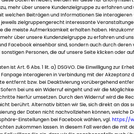
 dazu, mehr über unsere Kundenzielgruppe zu erfahren u
mit welchen Beiträgen und Informationen Sie interagieren 
jeweils zielgruppengerecht interessante Veranstaltungen
äge die meiste Aufmerksamkeit erhalten haben. Hinzukom
, mehr über unsere Kundenzielgruppe zu erfahren und uns
ns und Facebook einsehbar sind, sondern auch durch der
onstigen Personen, die auf unsere Seite klicken oder auf
ist Art. 6 Abs. 1 lit. a) DSGVO. Die Einwilligung zur Erhe
er Fanpage interagieren in Verbindung mit der Akzeptan
te entfernt bzw. bei Deaktivierung vorübergehend entfer
. Sofern bei uns ein Widerruf eingeht und wir die Möglic
chritte hierfür umsetzen. Durch den Widerruf wird die Rec
ht berührt. Alternativ bitten wir Sie, sich direkt an das 
ierung der Daten nicht nachvollziehen können, welche D
sphäre-Einstellungen bei Facebook wählen, vgl.
https://
richten zukommen lassen. In diesem Fall werden die mit