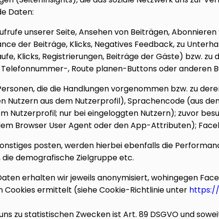
de Daten:
 Aufrufe unserer Seite, Ansehen von Beiträgen, Abonniere
ce der Beiträge, Klicks, Negatives Feedback, zu Unterha
fe, Klicks, Registrierungen, Beiträge der Gäste) bzw. zu 
-, Telefonnummer-, Route planen-Buttons oder anderen Bu
 Personen, die die Handlungen vorgenommen bzw. zu dere
en Nutzern aus dem Nutzerprofil), Sprachencode (aus d
m Nutzerprofil; nur bei eingeloggten Nutzern); zuvor b
dem Browser User Agent oder den App-Attributen); Faceb
 sonstiges posten, werden hierbei ebenfalls die Performan
n, die demografische Zielgruppe etc.
aten erhalten wir jeweils anonymisiert, wohingegen Fac
n Cookies ermittelt (siehe Cookie-Richtlinie unter
https:/
ns zu statistischen Zwecken ist Art. 89 DSGVO und soweit 