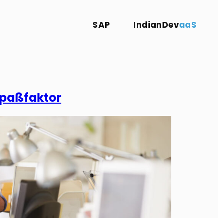
SAP
IndianDev
aaS
 Spaßfaktor