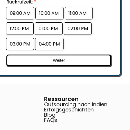
Rückrufzeit:
*
09:00 AM
10:00 AM
11:00 AM
12:00 PM
01:00 PM
02:00 PM
03:00 PM
04:00 PM
Weiter
Ressourcen
Outsourcing nach Indien
Erfolgsgeschichten
Blog
FAQs