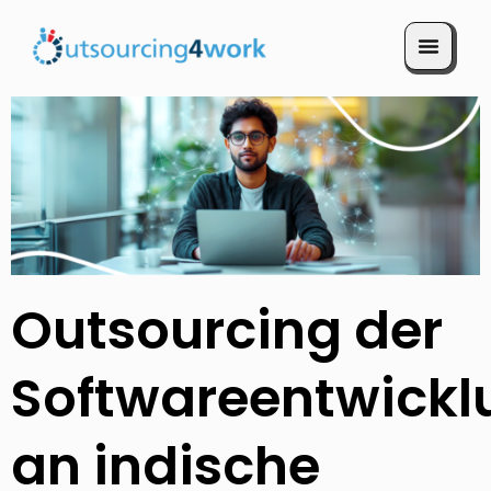
Termin vereinbaren
Outsourcing der
Softwareentwickl
an indische